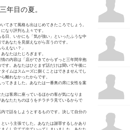
三年目の夏。
ついてきて風格も出はじめてきたころでしょう。
うになり評判も上々です。
ある日、いかにも「気が強い」といったふうな中
目であなたを見据えながら言うのです。
もらえない？」
。あなたはたじろぎます。
苦情の内容は「店ができてからずっと三年間辛抱
のです。あなたはひとまず話だけは聞いて午後に
クタイムはスムーズに捌くことはできませんでし
から離れなかったからです。
入ってきました。あなたは一番奥の席に女性を案
なたは客席に座っているほかの客が気になりま
があなたたちのほうをチラチラ見ているからで
店内で話をしようとするものです。決して自分の
」という主張でした。あなたは謝罪するしかあり
にまくし立てて出ていってしまいました。あなた