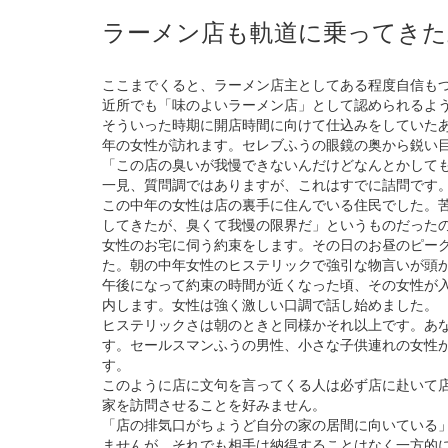
ラーメン店も軌道に乗ってきた
ここまでくると、ラーメン店主としてある程度自信も
近所でも「味のよいラーメン店」として認められるよ
そういった時期に開店時間に向けて仕込みをしていた
年の女性が訪れます。セレブふうの眼鏡の奥から鋭い
「この店の臭いが我慢できないんだけどなんとかして
一見、質問調ではありますが、これはすでに詰問です
この中年の女性は店の裏手に住んでいる住民でした。
してきたが、臭くて我慢の限界だ」というものだった
女性のお宅に伺う約束をします。その日のお昼のピー
た。朝の中年女性のヒステリックで強引な物言いが頭
午後になって約束の時間が近くなった頃、その女性が
内します。女性は強く激しい口調で話し始めました。
ヒステリックさは朝のときと同様かそれ以上です。あ
す。セールスマンふうの男性、小さな子供連れの女性
す。
このように店に文句を言ってくる人は必ず店に赴いて
家を訪問させることを好みません。
「店の排気口がちょうど自分の家の居間に向いている
ませんが、それでも相手は納得することはなく一方的