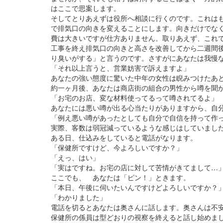
はここで思案します。
そしてとりあえずは役所へ相談に行くのです。これは
で排気口の向きを変えることにします。向きだけでな
費は大きいですが仕方ありません。取りあえず、これ
工事を終え排気口の向きと高さを改善してから二週間
り臭いがする」と言うのです。さすがにあなたは我慢
「それ以上言うと、営業妨害で訴えますよ」
あなたの強い態度に驚いた中年の女性は睨みつけたあ
約一ヶ月後、あなたは商店街の組合の男性から噂を聞
「お宅のお店、変な材料使ってるって噂されてるよ」
あなたには悪い噂が出る心当たりがありますから、自
「例え悪い噂があったとしても自分で自信を持って作
実際、客数は弱冠減っているような感じはしていまし
ある日、仕込みをしていると電話がなります。
「保健所ですけど、今よろしいですか？」
「えっ、はい」
「実はですね。お宅の店に対して苦情がきてまして…
ここでも、 あなたは「ピン！」ときます。
「本日、午後に伺いたいんですけどよろしいですか？
「わかりました」
電話を切るとあなたは奥さんに話します。奥さんは不
保健所の係員は型どおりの視察を終えると話し始めま