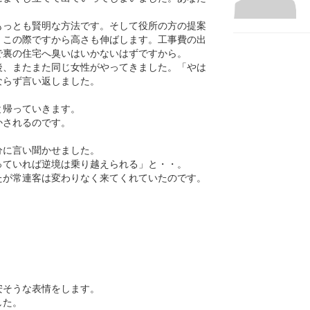
もっとも賢明な方法です。そして役所の方の提案
くこの際ですから高さも伸ばします。工事費の出
で裏の住宅へ臭いはいかないはずですから。
後、またまた同じ女性がやってきました。「やは
ならず言い返しました。
と帰っていきます。
かされるのです。
分に言い聞かせました。
っていれば逆境は乗り越えられる」と・・。
たが常連客は変わりなく来てくれていたのです。
」
」
安そうな表情をします。
した。