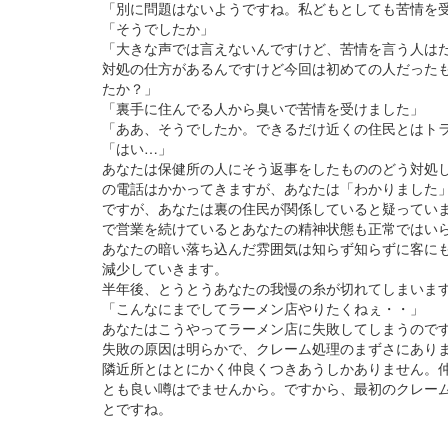
「別に問題はないようですね。私どもとしても苦情を
「そうでしたか」
「大きな声では言えないんですけど、苦情を言う人は
対処の仕方があるんですけど今回は初めての人だった
たか？」
「裏手に住んでる人から臭いで苦情を受けました」
「ああ、そうでしたか。できるだけ近くの住民とはト
「はい…」
あなたは保健所の人にそう返事をしたもののどう対処
の電話はかかってきますが、あなたは「わかりました
ですが、あなたは裏の住民が関係していると疑ってい
で営業を続けているとあなたの精神状態も正常ではい
あなたの暗い落ち込んだ雰囲気は知らず知らずに客に
減少していきます。
半年後、とうとうあなたの我慢の糸が切れてしまいま
「こんなにまでしてラーメン店やりたくねぇ・・」
あなたはこうやってラーメン店に失敗してしまうので
失敗の原因は明らかで、クレーム処理のまずさにあり
隣近所とはとにかく仲良くつきあうしかありません。
とも良い噂はでませんから。ですから、最初のクレー
とですね。