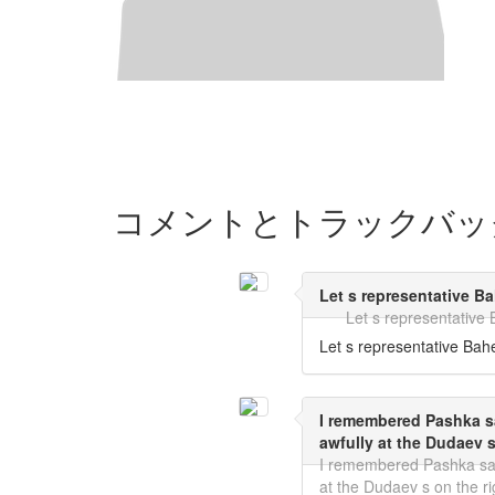
コメントとトラックバッ
Let s representative B
Let s representative
Let s representative Bah
I remembered Pashka sa
awfully at the Dudaev s
I remembered Pashka said
at the Dudaev s on the ri