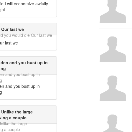
 I will economize awfully
ght
 Our last we
did you would die Our last we
ur last we
oden and you bust up in
ing
en and you bust up in
g
en and you bust up in
g
 Unlike the large
ving a couple
nlike the large
ng a couple