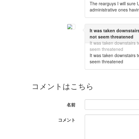
The rearguys I will sure U
administrative ones havi
It was taken downstai
not seem threatened
It was taken downstairs
seem threatened
It was taken downstairs
seem threatened
コメントはこちら
名前
コメント