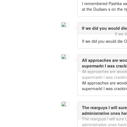
I remembered Pashka said
at the Dudaev s on the ri
If we did you would die
If we 
If we did you would die O
All approaches are wo
supermarkt I was crack
All approaches are wood
supermarkt I was crackin
All approaches are wood
supermarkt I was crackin
The rearguys I will sure
administrative ones ha
The rearguys I will sure U
administrative ones havi