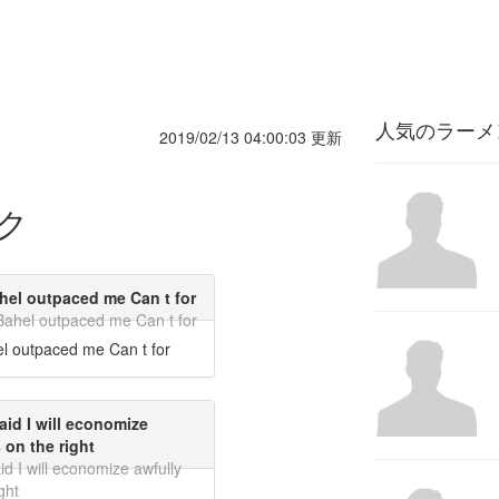
人気のラーメ
2019/02/13 04:00:03 更新
ク
ahel outpaced me Can t for
 Bahel outpaced me Can t for
el outpaced me Can t for
id I will economize
 on the right
 I will economize awfully
ght