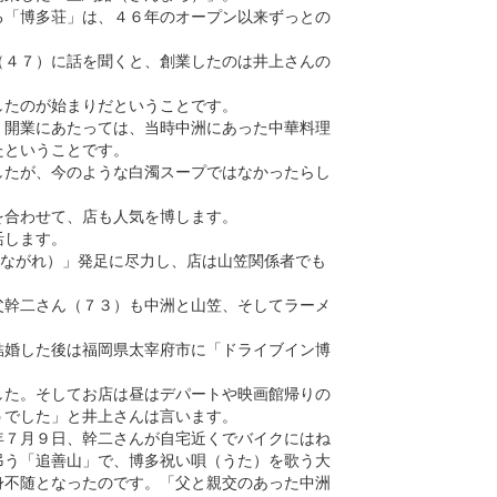
る「博多荘」は、４６年のオープン以来ずっとの
（４７）に話を聞くと、創業したのは井上さんの
したのが始まりだということです。
。開業にあたっては、当時中洲にあった中華料理
たということです。
したが、今のような白濁スープではなかったらし
を合わせて、店も人気を博します。
活します。
（ながれ）」発足に尽力し、店は山笠関係者でも
父幹二さん（７３）も中洲と山笠、そしてラーメ
結婚した後は福岡県太宰府市に「ドライブイン博
した。そしてお店は昼はデパートや映画館帰りの
うでした」と井上さんは言います。
年７月９日、幹二さんが自宅近くでバイクにはね
弔う「追善山」で、博多祝い唄（うた）を歌う大
身不随となったのです。「父と親交のあった中洲