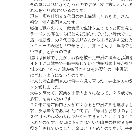
その屋台は既になくなったのですが、次に古いとされ
れんを守り続けているのです。
現在、店を仕切る３代目の井上倫清（ともきよ）さん
祖父、清左衛門さんです。
戦後に職を失って、飲食業で生計を立てようと再出発
ラーメンの存在すらほとんど知られていない時代です
店「福新楼」の２代目張兆順さんから手ほどきを受け
メニューの表記も「中華そば」。井上さんは「豚骨で
いです」と言うのです。
船出は多難でしたが、戦禍を被った中洲の復興と歩調
４８年には戦争で一時中断していた博多祇園山笠が復
“山のぼせ”だった清左衛門さんはその翌年の「中洲流
にぎわうようになったのです。
そんな清左衛門さんの背中を見て育った、井上さんの
ンを愛しました。
大学を辞めて、家業を手伝うようになって、２５歳で
多荘」を開いたのです。
７２年に清左衛門さんが亡くなると中洲の店を継ぎま
客、夜は酔客であふれたのです。「毎日がお祭りのよ
３代目への代替わりは突然やってきました。２００１
られたのです。翌日に予定されていた山笠の物故者を
役を任されていました。命はとりとめたのですが、半