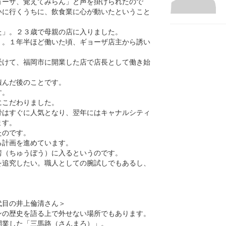
ョーザ、覚えてみらん」と声を掛けられたので
いに行くうちに、飲食業に心が動いたということ
た」。２３歳で母親の店に入りました。
」。１年半ほど働いた頃、ギョーザ店主から誘い
受けて、福岡市に開業した店で店長として働き始
積んだ後のことです。
す。
にこだわりました。
骨はすぐに人気となり、翌年にはキャナルシティ
ます。
たのです。
る計画を進めています。
房（ちゅうぼう）に入るというのです。
を追究したい。職人としての腕試しでもあるし、
）
代目の井上倫清さん＞
ンの歴史を語る上で外せない場所でもあります。
開業した「三馬路（さんまろ）」。