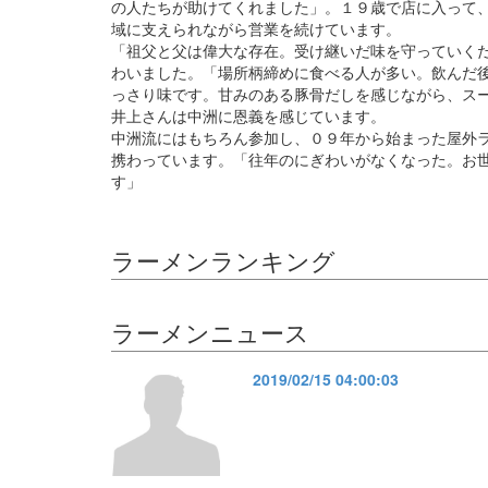
の人たちが助けてくれました」。１９歳で店に入って
域に支えられながら営業を続けています。
「祖父と父は偉大な存在。受け継いだ味を守っていく
わいました。「場所柄締めに食べる人が多い。飲んだ
っさり味です。甘みのある豚骨だしを感じながら、ス
井上さんは中洲に恩義を感じています。
中洲流にはもちろん参加し、０９年から始まった屋外
携わっています。「往年のにぎわいがなくなった。お
す」
ラーメンランキング
ラーメンニュース
2019/02/15 04:00:03