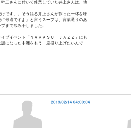
、幹二さんに付いて修業していた井上さんは、地
だけです」。そう語る井上さんが作った一杯を味
後に最適ですよ」と言うスープは、言葉通りのあ
ープまで飲み干しました。
ライブイベント「ＮＡＫＡＳＵ ＪＡＺＺ」にも
世話になった中洲をもう一度盛り上げたいんで
2019/02/14 04:00:04