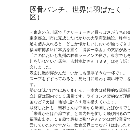
豚骨パンチ、世界に羽ばたく 
区）
＜東京の立川店で「クリーミーさと骨っぽさがうちの
東京都立川市に完成したばかりの大型商業施設。昨年
足を踏み入れると、どこか懐かしいにおいが漂ってき
福岡市博多区に本店を置く「博多一幸舎」の支店があ
「このにおいも九州の豚骨ラーメンの良さ。東京でも
川を訪れていた店主、吉村幸助さん（３９）はそう話
文しました。
表面に泡が浮かんだ、いかにも濃厚そうな一杯です。
スープをすすってみると、見た目に違わず濃い味で舌
す。
勢いは味だけではありません。一幸舎は積極的な店舗
立川店は国内で１３店目です。ライセンス契約など形
国など７カ国・地域に計３１店を構えています。
取材した日も、吉村さんは中国から帰国したばかりで
「来週からは台湾です」と国内外を忙しく飛び回るの
福岡市出身。１９歳で最初に飛び込んだのは建設業界
営していたのですから、飲食業界につながりはあった