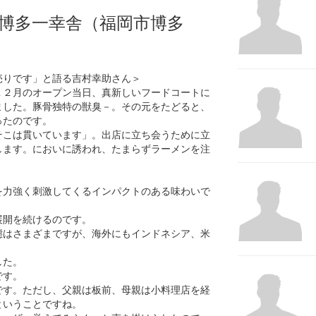
博多一幸舎（福岡市博多
売りです」と語る吉村幸助さん＞
１２月のオープン当日、真新しいフードコートに
ました。豚骨独特の獣臭－。その元をたどると、
ったのです。
そこは貫いています」。出店に立ち会うために立
します。においに誘われ、たまらずラーメンを注
を力強く刺激してくるインパクトのある味わいで
展開を続けるのです。
態はさまざまですが、海外にもインドネシア、米
した。
です。
です。ただし、父親は板前、母親は小料理店を経
ということですね。