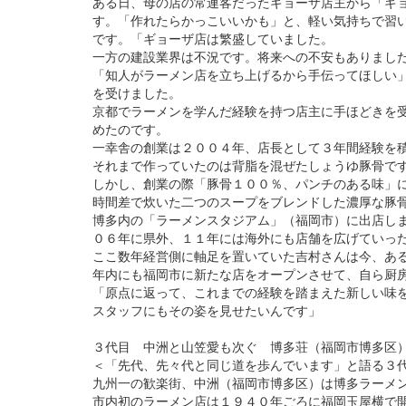
ある日、母の店の常連客だったギョーザ店主から「ギ
す。「作れたらかっこいいかも」と、軽い気持ちで習
です。「ギョーザ店は繁盛していました。
一方の建設業界は不況です。将来への不安もありまし
「知人がラーメン店を立ち上げるから手伝ってほしい
を受けました。
京都でラーメンを学んだ経験を持つ店主に手ほどきを
めたのです。
一幸舎の創業は２００４年、店長として３年間経験を
それまで作っていたのは背脂を混ぜたしょうゆ豚骨で
しかし、創業の際「豚骨１００％、パンチのある味」
時間差で炊いた二つのスープをブレンドした濃厚な豚
博多内の「ラーメンスタジアム」（福岡市）に出店し
０６年に県外、１１年には海外にも店舗を広げていっ
ここ数年経営側に軸足を置いていた吉村さんは今、あ
年内にも福岡市に新たな店をオープンさせて、自ら厨
「原点に返って、これまでの経験を踏まえた新しい味
スタッフにもその姿を見せたいんです」
３代目 中洲と山笠愛も次ぐ 博多荘（福岡市博多区
＜「先代、先々代と同じ道を歩んでいます」と語る３
九州一の歓楽街、中洲（福岡市博多区）は博多ラーメ
市内初のラーメン店は１９４０年ごろに福岡玉屋横で