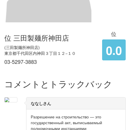
位
位 三田製麺所神田店
0.0
(三田製麺所神田店)
東京都千代田区内神田３丁目１２−１０
03-5297-3883
コメントとトラックバック
ななしさん
Разрешение на строительство — это
государственный акт, выписываемый
полномочными инстанциями