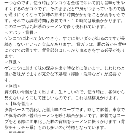
一つなのです。使う時はゲンコツを金槌で叩いて割り旨味が出や
すくするのがコツです。そのままだと中身がつまっているので熱
が通りにくくなって旨味の抽出に時間がかかることがあるからで
す。それでも調理時間は必要で９～１０時間は最低かかります。
このスープは九州系のラーメンで多く使われています。
＜アバラ・背骨＞
ゲンコツに比べて安いでさう。すぐに良いダシが出るのですが長
続きしないといった欠点があります。 背ガラは、豚の首から背中
にかけての骨です。背骨部分はしっかり血ぬきをする必要があり
ます。
＜豚足＞
ゲンコツに加えて味の深みを出す時などに使います。じわじわと
濃い旨味がでますが充分な下処理（掃除・洗浄など）が必要で
す。
＜豚頭＞
質の良い骨髄がよく出ます。生々しいので、使う時は、客側から
見えないようにしてほしいものです。これは結構見かけます。
＜【豚骨醤油＞
豚骨ベースで乳化した醤油味のスープです。略して豚醤。東京で
の豚骨の強い醤油ラーメンを呼ぶ場合が多いです。豚醤ではスー
プをとる際に固形化した豚の背脂をラーメンに振りかけます（背
脂チャッチャ系）ものも多いのが特徴となっています。