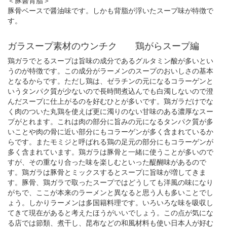
＜豚醤背脂＞
豚骨ベースで醤油味です。しかも背脂が浮いたスープ味が特徴で
す。
ガラスープ素材のウンチク 鶏がらスープ編
鶏ガラでとるスープは旨味の成分であるグルタミン酸が多いとい
うのが特徴です。この成分がラーメンのスープのおいしさの基本
となるからです。ただし鶏は、ゼラチンの元になるコラーゲンと
いうタンパク質が少ないので長時間煮込んでも白濁しないので澄
んだスープに仕上がるのを好むひとが多いです。鶏ガラだけでな
く肉のついた丸鶏を使えば更に濁りのない甘味のある濃厚なスー
プがとれます。これは肉の部分に旨みの元になるタンパク質が多
いことや肉の骨に近い部分にもコラーゲンが多く含まれているか
らです。またモミジと呼ばれる鶏の足元の部分にもコラーゲンが
多く含まれています。鶏ガラは豚骨と一緒に使うことが多いので
すが、その重なり合った味を楽しむといった醍醐味があるので
す。鶏ガラは豚骨とミックスするとスープに旨味が増してきま
す。豚骨、鶏ガラで取ったスープではどうしても洋風の味になり
がちで、ここが本来のラーメンと異なると思う人も多いことでし
ょう。しかりラーメンは多国籍料理です。いろいろな味を吸収し
てきて現在があると考えたほうがいいでしょう。この点が気にな
る店では節類、煮干し、昆布などの和風材料も使い日本人が好む