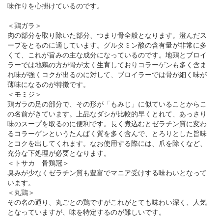
味作りを心掛けているのです。
＜鶏ガラ＞
肉の部分を取り除いた部分、つまり骨全般となります。澄んだス
ープをとるのに適しています。グルタミン酸の含有量が非常に多
くて、これが旨みの主な成分になっているのです。地鶏とブロイ
ラーでは地鶏の方が骨が太く生育しておりコラーゲンも多く含ま
れ味が強くコクが出るのに対して、ブロイラーでは骨が細く味が
薄味になるのが特徴です。
＜モミジ＞
鶏ガラの足の部分で、その形が「もみじ」に似ていることからこ
の名前がきています。上品なダシが比較的早くとれて、あっさり
味のスープを取るのに便利です。長く煮込むとゼラチン質に変わ
るコラーゲンというたんぱく質を多く含んで、とろりとした旨味
とコクを出してくれます。なお使用する際には、爪を除くなど、
充分な下処理が必要となります。
＜トサカ 骨鶏冠＞
臭みが少なくゼラチン質も豊富でマニア受けする味わいとなって
います。
＜丸鶏＞
その名の通り、丸ごとの鶏ですがこれがとても味わい深く、人気
となっていますが、味を特定するのが難しいです。