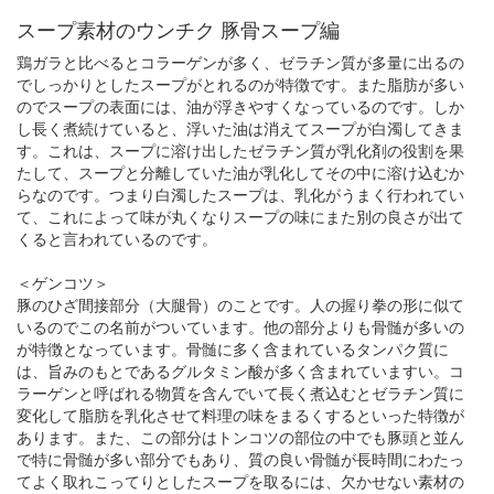
スープ素材のウンチク 豚骨スープ編
鶏ガラと比べるとコラーゲンが多く、ゼラチン質が多量に出るの
でしっかりとしたスープがとれるのが特徴です。また脂肪が多い
のでスープの表面には、油が浮きやすくなっているのです。しか
し長く煮続けていると、浮いた油は消えてスープが白濁してきま
す。これは、スープに溶け出したゼラチン質が乳化剤の役割を果
たして、スープと分離していた油が乳化してその中に溶け込むか
らなのです。つまり白濁したスープは、乳化がうまく行われてい
て、これによって味が丸くなりスープの味にまた別の良さが出て
くると言われているのです。
＜ゲンコツ＞
豚のひざ間接部分（大腿骨）のことです。人の握り拳の形に似て
いるのでこの名前がついています。他の部分よりも骨髄が多いの
が特徴となっています。骨髄に多く含まれているタンパク質に
は、旨みのもとであるグルタミン酸が多く含まれていますい。コ
ラーゲンと呼ばれる物質を含んでいて長く煮込むとゼラチン質に
変化して脂肪を乳化させて料理の味をまるくするといった特徴が
あります。また、この部分はトンコツの部位の中でも豚頭と並ん
で特に骨髄が多い部分でもあり、質の良い骨髄が長時間にわたっ
てよく取れこってりとしたスープを取るには、欠かせない素材の