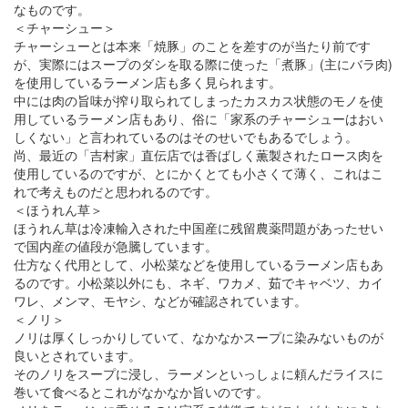
なものです。
＜チャーシュー＞
チャーシューとは本来「焼豚」のことを差すのが当たり前です
が、実際にはスープのダシを取る際に使った「煮豚」(主にバラ肉)
を使用しているラーメン店も多く見られます。
中には肉の旨味が搾り取られてしまったカスカス状態のモノを使
用しているラーメン店もあり、俗に「家系のチャーシューはおい
しくない」と言われているのはそのせいでもあるでしょう。
尚、最近の「吉村家」直伝店では香ばしく薫製されたロース肉を
使用しているのですが、とにかくとても小さくて薄く、これはこ
れで考えものだと思われるのです。
＜ほうれん草＞
ほうれん草は冷凍輸入された中国産に残留農薬問題があったせい
で国内産の値段が急騰しています。
仕方なく代用として、小松菜などを使用しているラーメン店もあ
るのです。小松菜以外にも、ネギ、ワカメ、茹でキャベツ、カイ
ワレ、メンマ、モヤシ、などが確認されています。
＜ノリ＞
ノリは厚くしっかりしていて、なかなかスープに染みないものが
良いとされています。
そのノリをスープに浸し、ラーメンといっしょに頼んだライスに
巻いて食べるとこれがなかなか旨いのです。