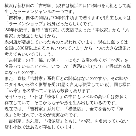
横浜は新杉田の「吉村家」(現在は横浜西口に移転)を元祖として誕
生したラーメンジャンルの一つです。
「吉村家」自体の開店は'70年代中頃まで遡りますが(店主も元々は
「ラーメンショップ」出身だったらしい)です。
'80年代後半、当時「吉村家」の支店であった「本牧家」から「六
角家」が独立した辺りから、
系列店が増加していったものと思われています。現在に至っては
全国に300店以上あるともいわれていますから一つの大きな流派と
考えてもいいでほしょう。
「吉村家」の子、孫、ひ孫・・・にあたる店の多くが「○○家」を
名乗っていることから、いつしか「家系(いえけい)」と呼ばれる様
になったのです。
また、直接「吉村家」系列店との関係はないのですが、その味や
スタイルから強く影響を受け(悪く言えば便乗している)、同じ様に
「○○家」を名乗っている店も数多くあります。
そういった、いわば「模倣店」の中にもレベルの高い店は数多く
存在していて、そこからも子や孫を生み出しているのです。
現在では、「吉村家」系列店、「模倣店」、全てを含めて「家
系」と呼ばれているのが現実なのです。
「吉村家」系列店、「模倣店」ともに「○○家」を名乗っていない
店も小数ではあるが存在しています。