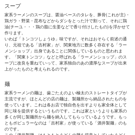
スープ
家系ラーメンのスープは、醤油ベースのタレを、豚骨(これが主)・
鶏ガラ・野菜・昆布などからダシをとった汁で割って、それに鶏
油(チーユ・・・鶏の脂に生姜などで香り付けしたもの)を浮かせて
作ります。
いわば「トンコツしょうゆ」味ですが、それはおそらく前述の通
り、元祖である「吉村家」が、関東地方に数多く存在する「ラー
メンショップ」出身であることに関係しているものと思われま
す。「関東トンコツ」などと呼ばれる「ラーメンショップ」のス
ープに改良を重ねていって、家系独自のあの濃厚なスープが出来
上がったものと考えられるのです。
麺
家系ラーメンの麺は、歯ごたえのよい極太のストレートタイプが
主流ですが、ほとんどの店の麺は、製麺所から納品されたものを
使っています。これは各お店で独自色を出すよりも家全体として
同じ味を提供するというものです。これは家というよりも家系の
多くが同じ製麺所から麺を納入してもらっているようです。もっ
ともポピュラーなのは「吉村家」が使っている「酒井製麺」のも
のです。
この「酒井製麺」はもともとうどんの麺を得意としていたうどん