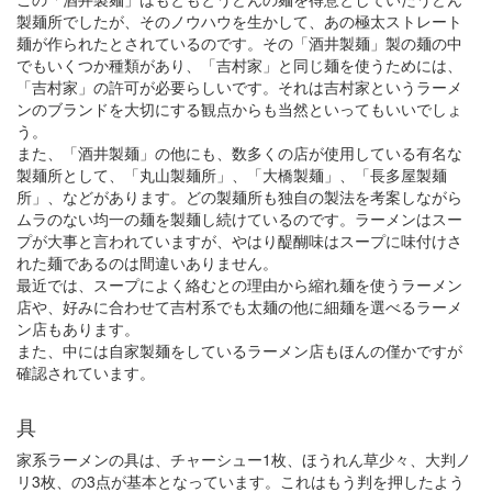
製麺所でしたが、そのノウハウを生かして、あの極太ストレート
麺が作られたとされているのです。その「酒井製麺」製の麺の中
でもいくつか種類があり、「吉村家」と同じ麺を使うためには、
「吉村家」の許可が必要らしいです。それは吉村家というラーメ
ンのブランドを大切にする観点からも当然といってもいいでしょ
う。
また、「酒井製麺」の他にも、数多くの店が使用している有名な
製麺所として、「丸山製麺所」、「大橋製麺」、「長多屋製麺
所」、などがあります。どの製麺所も独自の製法を考案しながら
ムラのない均一の麺を製麺し続けているのです。ラーメンはスー
プが大事と言われていますが、やはり醍醐味はスープに味付けさ
れた麺であるのは間違いありません。
最近では、スープによく絡むとの理由から縮れ麺を使うラーメン
店や、好みに合わせて吉村系でも太麺の他に細麺を選べるラーメ
ン店もあります。
また、中には自家製麺をしているラーメン店もほんの僅かですが
確認されています。
具
家系ラーメンの具は、チャーシュー1枚、ほうれん草少々、大判ノ
リ3枚、の3点が基本となっています。これはもう判を押したよう