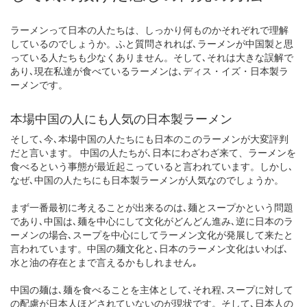
ラーメンって日本の人たちは、しっかり何ものかそれぞれで理解
しているのでしょうか。ふと質問されれば､ラーメンが中国製と思
っている人たちも少なくありません。そして､それは大きな誤解で
あり､現在私達が食べているラーメンは､ディス・イズ・日本製ラ
ーメンです。
本場中国の人にも人気の日本製ラーメン
そして､今､本場中国の人たちにも日本のこのラーメンが大変評判
だと言います。 中国の人たちが､日本にわざわざ来て、ラーメンを
食べるという事態が最近起こっていると言われています。しかし､
なぜ､中国の人たちにも日本製ラーメンが人気なのでしょうか。
まず一番最初に考えることが出来るのは､麺とスープかという問題
であり､中国は､麺を中心にして文化がどんどん進み､逆に日本のラ
ーメンの場合､スープを中心にしてラーメン文化が発展して来たと
言われています。中国の麺文化と､日本のラーメン文化はいわば､
水と油の存在とまで言えるかもしれません｡
中国の麺は､麺を食べることを主体として､それ程､スープに対して
の配慮が日本人ほどされていないのが現状です。そして､日本人の