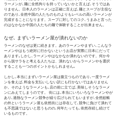
ラーメンが､麺に全然拘りを持っていないかと言えば､そうではあ
りません。日本人のラーメンは正確に言えば､麺とスープが主役な
のであり､全然中国の人たちのものよりもレベルの高いラーメンが
完成することになります。スープに対してのコク､うまみと言った
のはなかなか中国の人たちの麺で体験することが出来ません。
なぜ､ まずいラーメン屋が潰れないのか
ラーメンのなぜは更に続きます。あのラーメンやまずい､こんなラ
ーメンやはもう絶対に行かないというお店が実際に日本にだって
あります｡しかし､ラーメンやはなかなか潰れないのです。何か今
から脱サラをと考える人たちは、潰れないからラーメンやを選択
することも一つのポイントかもしれません｡
しかし､本当にまずいラーメン屋は腹立つものであり､一度ラーメ
ンを食えば､料金を支払いしない訳にも行かないではありません
か。そのようなラーメンも､店の前に立てば､美味しそうなラーメ
ンにみえてしまうのです。 街には､本当にいろいろなラーメンやが
あり､過熱なラーメン競争が繰り広げられてもいますが､全然蚊帳
の外というラーメン屋も依然街には存在して､競争に負けて潰れて
も不思議ではないと思うものの､何年たっても､依然存続し続けて
いるものです。