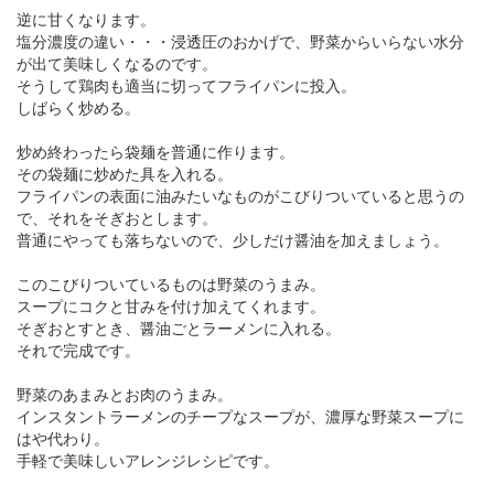
逆に甘くなります。
塩分濃度の違い・・・浸透圧のおかげで、野菜からいらない水分
が出て美味しくなるのです。
そうして鶏肉も適当に切ってフライパンに投入。
しばらく炒める。
炒め終わったら袋麺を普通に作ります。
その袋麺に炒めた具を入れる。
フライパンの表面に油みたいなものがこびりついていると思うの
で、それをそぎおとします。
普通にやっても落ちないので、少しだけ醤油を加えましょう。
このこびりついているものは野菜のうまみ。
スープにコクと甘みを付け加えてくれます。
そぎおとすとき、醤油ごとラーメンに入れる。
それで完成です。
野菜のあまみとお肉のうまみ。
インスタントラーメンのチープなスープが、濃厚な野菜スープに
はや代わり。
手軽で美味しいアレンジレシピです。