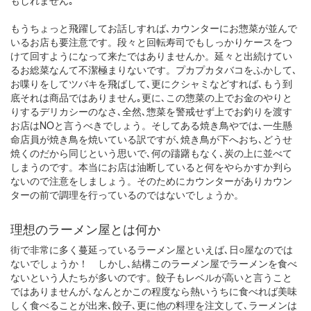
もしれません｡
もうちょっと飛躍してお話しすれば､カウンターにお惣菜が並んで
いるお店も要注意です。段々と回転寿司でもしっかりケースをつ
けて回すようになって来たではありませんか。延々と出続けてい
るお総菜なんて不潔極まりないです。プカプカタバコをふかして､
お喋りをしてツバキを飛ばして､更にクシャミなどすれば､もう到
底それは商品ではありません｡更に､この惣菜の上でお金のやりと
りするデリカシーのなさ､全然､惣菜を警戒せず上でお釣りを渡す
お店はNOと言うべきでしょう。そしてある焼き鳥やでは､一生懸
命店員が焼き鳥を焼いている訳ですが､焼き鳥が下へおち､どうせ
焼くのだから同じという思いで､何の躊躇もなく､炭の上に並べて
しまうのです。本当にお店は油断していると何をやらかすか判ら
ないので注意をしましょう。そのためにカウンターがありカウン
ターの前で調理を行っているのではないでしょうか。
理想のラーメン屋とは何か
街で非常に多く蔓延っているラーメン屋といえば､日○屋なのでは
ないでしょうか！ しかし､結構このラーメン屋でラーメンを食べ
ないという人たちが多いのです。餃子もレベルが高いと言うこと
ではありませんが､なんとかこの程度なら熱いうちに食べれば美味
しく食べることが出来､餃子､更に他の料理を注文して､ラーメンは