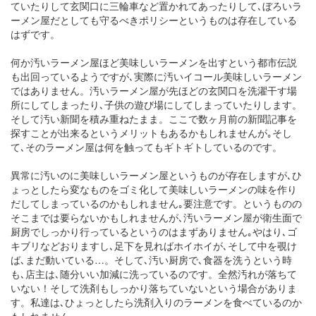
ていたりして玄関口に三輪車など置かれてあったりして､ぼろいラ
ーメン屋だとしても守るべきポリシーというものは存在している
はずです。
何か汚いラーメン屋ほど美味しいラーメンを出すという都市伝説
も出回っているようですが､実際に汚いイコール美味しいラーメン
ではありません。汚いラーメン屋が先ほどの玄関口を洗濯干す場
所にしてしまったり､子供の遊び場にしてしまっていたりします。
そして汚い新聞を積み重ねたまま。ここで数ヶ月前の新聞記事を
探すことが出来るというメリットもあるかもしれませんが｡そし
て､そのラーメン屋は何を触ってもギトギトしているのです。
異常に汚いのに美味しいラーメン屋というものが存在しますが､ひ
ょっとしたら変なものをゴミ化して美味しいラーメンの味を作り
だしてしまっているのかもしれません｡要注意です。というものの
そこまでは要らないかもしれませんが､汚いラーメン屋が衛生面で
厨房でしっかり行っているというのはまずありません｡やはり､ゴ
キブリなどおりますし､足下を見ればホイホイが､そして中を覗け
ば､まだ動いている…。そして､汚い厨房で､食器を洗うという時
も､店主は､随分いい加減に洗っているのです。全然汚れが落ちて
いない！そして洗剤もしっかり落ちていないという場合がありま
す。私達は､ひょっとしたら洗剤入りのラーメンを食べているのか