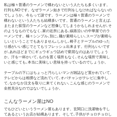
私は極々普通のラーメンで構わないという人たちも多くいます。
行列もNOです。なぜラーメン如きで行列をしなければならないの
でしょうか。今もって謎です。ラーメンは極々普通のラーメンで
構わないという人たちも結構多いです。普通のラーメンと言えば､
またまた荻窪のラーメンなど想像してしまうかもしれませんが､そ
のようなものでもなく､家の近所にある､線路沿いの中華屋でのラ
ーメンです。極々シンプル､別に､麺が素晴らしい､スープが素晴ら
しいということでもありません｡しかし､椅子とテーブルのゆった
り感がいい感じでとてもリフレッシュ出来ます。行列もいいです
が､あれほどまでにギュウギュウ詰めで窮屈なのはありでしょう
か。汗を一杯かいて､ものを置く場所もなく､そんな場所で美味し
いと感じても､本当に美味しい意味を持っているのでしょうか。
テーブルの下にはちょっと汚らしいマンガ雑誌など置かれていて､
テレビからは相撲など流れていて､オバチャンがテレビに集中し
て､なかなか注文を取りに来てくれない､こんな感じのラーメンで
全然充分なのではないでしょうか。
こんなラーメン屋はNO
でもひどいというラーメン屋もあります。玄関口に洗濯物を干し
てあるというお店が結構あります。そして､子供がチョロチョロし