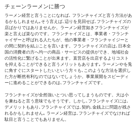
チェーンラーメンに勝つ
ラーメン経営と言うことになれば､ フランチャイズと言う方法があ
るかもしれません｡そう言えば､辺りを見回せば､フランチャイズの
店ばかりではありませんか。ラーメン経営如きフランチャイズが
楽と言えば楽なのです。フランチャイズとは、事業者・フランチ
ャイザーと呼ばれる人たちが、他の事業者・フランチャイジーと
の間に契約を結ぶことを言います。フランチャイズの店は､日本全
国の消費者の方へ均一の商品・サービスの提供ができ、地域社会
の活性化に繋げることが出来ます。直営店を出店するよりコスト
を抑えることができると言うメリットもあります｡ ラーメンやを兎
に角すぐにスタートしたいという方々も､このような方法を選択し
た方が断然有利なのではないでしょうか。事業展開をスピーディ
ーに進めることができるのは､フランチャイズです。
フランチャイズが全然強いとつい思ってしまうものです。大は小
を兼ねると言う意味でもそうです。しかし､フランチャイズには､
デメリットもあり､フランチャイズでは､契約､金銭上に問題が残さ
れるかもしれません｡ ラーメン経営は､フランチャイズでなければ
駄目と言うことでもありません。