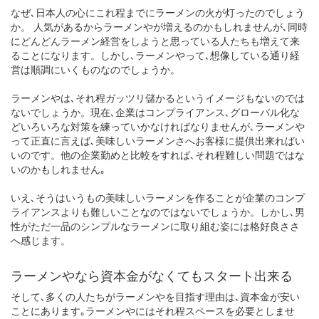
なぜ､日本人の心にこれ程までにラーメンの火が灯ったのでしょう
か。 人気があるからラーメンやが増えるのかもしれませんが､同時
にどんどんラーメン経営をしようと思っている人たちも増えて来
ることになります。しかし､ラーメンやって､想像している通り経
営は順調にいくものなのでしょうか。
ラーメンやは､それ程ガッツリ儲かるというイメージもないのでは
ないでしょうか。現在､企業はコンプライアンス､グローバル化な
どいろいろな対策を練っていかなければなりませんが､ラーメンや
って正直に言えば､美味しいラーメンさへお客様に提供出来ればい
いのです。他の企業勤めと比較をすれば､それ程難しい問題ではな
いのかもしれません｡
いえ､そうはいうもの美味しいラーメンを作ることが企業のコンプ
ライアンスよりも難しいことなのではないでしょうか。しかし､男
性がただ一品のシンプルなラーメンに取り組む姿には格好良ささ
へ感じます。
ラーメンやなら資本金がなくてもスタート出来る
そして､多くの人たちがラーメンやを目指す理由は､資本金が安い
ことにあります｡ラーメンやにはそれ程スペースを必要としませ