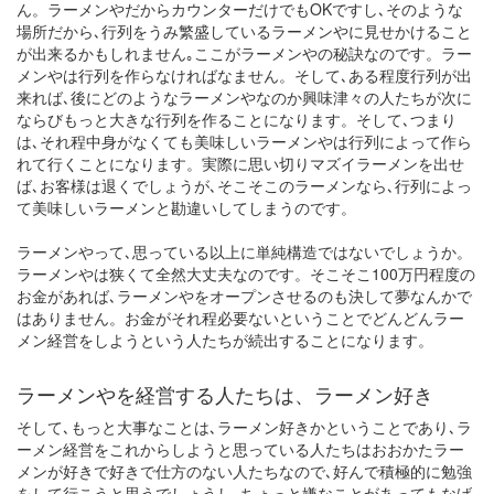
ん。ラーメンやだからカウンターだけでもOKですし､そのような
場所だから､行列をうみ繁盛しているラーメンやに見せかけること
が出来るかもしれません｡ここがラーメンやの秘訣なのです。ラー
メンやは行列を作らなければなません。そして､ある程度行列が出
来れば､後にどのようなラーメンやなのか興味津々の人たちが次に
ならびもっと大きな行列を作ることになります。そして､つまり
は､それ程中身がなくても美味しいラーメンやは行列によって作ら
れて行くことになります。実際に思い切りマズイラーメンを出せ
ば､お客様は退くでしょうが､そこそこのラーメンなら､行列によっ
て美味しいラーメンと勘違いしてしまうのです。
ラーメンやって､思っている以上に単純構造ではないでしょうか。
ラーメンやは狭くて全然大丈夫なのです。そこそこ100万円程度の
お金があれば､ラーメンやをオープンさせるのも決して夢なんかで
はありません。お金がそれ程必要ないということでどんどんラー
メン経営をしようという人たちが続出することになります。
ラーメンやを経営する人たちは、ラーメン好き
そして､もっと大事なことは､ラーメン好きかということであり､ラ
ーメン経営をこれからしようと思っている人たちはおおかたラー
メンが好きで好きで仕方のない人たちなので､好んで積極的に勉強
をして行こうと思うでしょうし､ちょっと嫌なことがあってもなげ