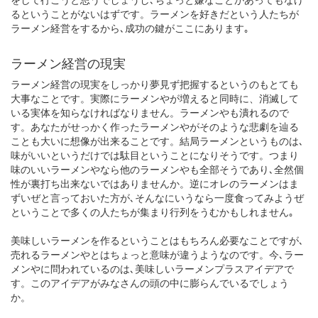
るということがないはずです。ラーメンを好きだという人たちが
ラーメン経営をするから､成功の鍵がここにあります｡
ラーメン経営の現実
ラーメン経営の現実をしっかり夢見ず把握するというのもとても
大事なことです。実際にラーメンやが増えると同時に、消滅して
いる実体を知らなければなりません。ラーメンやも潰れるので
す。あなたがせっかく作ったラーメンやがそのような悲劇を辿る
ことも大いに想像が出来ることです。結局ラーメンというものは､
味がいいというだけでは駄目ということになりそうです。つまり
味のいいラーメンやなら他のラーメンやも全部そうであり､全然個
性が裏打ち出来ないではありませんか。逆にオレのラーメンはま
ずいぜと言っておいた方が､そんなにいうなら一度食ってみようぜ
ということで多くの人たちが集まり行列をうむかもしれません｡
美味しいラーメンを作るということはもちろん必要なことですが､
売れるラーメンやとはちょっと意味が違うようなのです。今､ラー
メンやに問われているのは､美味しいラーメンプラスアイデアで
す。このアイデアがみなさんの頭の中に膨らんでいるでしょう
か。