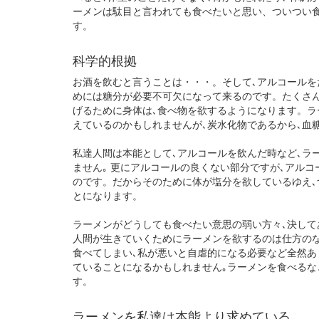
ーメンは駄目と言われても食べたいと思い、ついつい
す。
科学的根拠
お酒を飲むと言うことは・・・。そして､アルコールを
めには糖分が必要不可欠になって来るのです。たくさ
げるために身体は､食べ物を欲するようになります。ラ
えているのかもしれませんが､炭水化物であるから､血
私達人間は本能として､アルコールを飲んだ時など､ラ
ません｡ 更にアルコールの良くない部分ですが､アル
のです。だからそのために体が塩分を欲しているゆえ
とになります。
ラーメンがどうしても食べたい意思の弱い方々､決して
人間が生きていくためにラーメンを欲するのは仕方の
食べてしまい､私が悪いと自虐的になる必要など全然あ
ていることになるかもしれません｡ラーメンを食べるな
す。
ラーメンを私達は本能より求めている