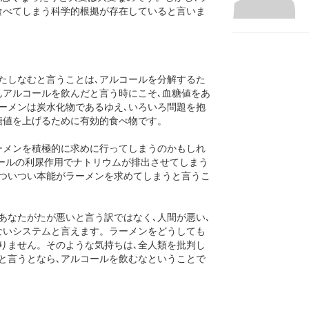
食べてしまう科学的根拠が存在していると言いま
たしなむと言うことは､アルコールを分解するた
んアルコールを飲んだと言う時にこそ､血糖値をあ
ーメンは炭水化物であるゆえ､いろいろ問題を抱
糖値を上げるために有効的食べ物です。
ーメンを積極的に求めに行ってしまうのかもしれ
コールの利尿作用でナトリウムが排出させてしまう
､ついつい本能がラーメンを求めてしまうと言うこ
あなたがたが悪いと言う訳ではなく､人間が悪い､
ないシステムと言えます。ラーメンをどうしても
りません。そのような気持ちは､全人類を批判し
と言うとなら､アルコールを飲むなということで