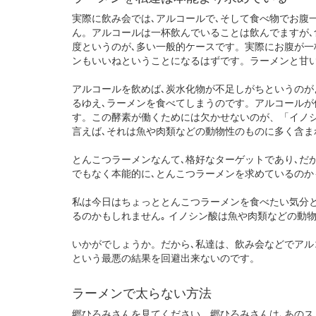
実際に飲み会では､アルコールで､そして食べ物でお腹
ん。アルコールは一杯飲んでいることは飲んでますが､
度というのが､多い一般的ケースです。実際にお腹が一
ンもいいねということになるはずです。ラーメンと甘
アルコールを飲めば､炭水化物が不足しがちというのが
るゆえ､ラーメンを食べてしまうのです。アルコール
す。この酵素が働くためには欠かせないのが、「イノシ
言えば､それは魚や肉類などの動物性のものに多く含ま
とんこつラーメンなんて､格好なターゲットであり､だ
でもなく本能的に､とんこつラーメンを求めているのか
私は今日はちょっととんこつラーメンを食べたい気分
るのかもしれません｡ イノシン酸は魚や肉類などの動
いかがでしょうか。だから､私達は、飲み会などでアル
という最悪の結果を回避出来ないのです。
ラーメンで太らない方法
郷ひろみさんを見てください。郷ひろみさんは､あの