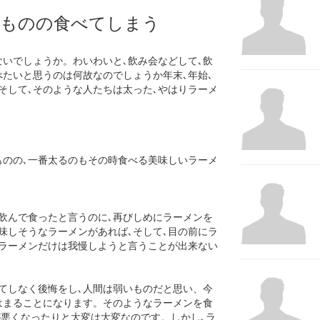
うものの食べてしまう
いでしょうか。わいわいと､飲み会などして､飲
べたいと思うのは何故なのでしょうか年末､年始､
そして､そのような人たちは太った､やはりラーメ
ものの､一番太るのもその時食べる美味しいラーメ
飲んで食ったと言うのに､再びしめにラーメンを
味しそうなラーメンがあれば､そして､目の前にラ
はラーメンだけは我慢しようと言うことが出来ない
果てしなく後悔をし､人間は弱いものだと思い、今
はまることになります。そのようなラーメンを食
が悪くなったりと大変は大変なのです。しかし､ラ