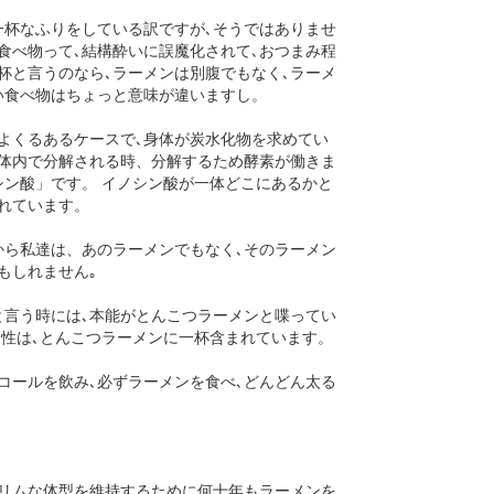
一杯なふりをしている訳ですが､そうではありませ
食べ物って､結構酔いに誤魔化されて､おつまみ程
杯と言うのなら､ラーメンは別腹でもなく､ラーメ
い食べ物はちょっと意味が違いますし。
よくるあるケースで､身体が炭水化物を求めてい
が体内で分解される時、分解するため酵素が働きま
ン酸」です。 イノシン酸が一体どこにあるかと
れています。
から私達は、あのラーメンでもなく､そのラーメン
もしれません｡
と言う時には､本能がとんこつラーメンと喋ってい
物性は､とんこつラーメンに一杯含まれています。
コールを飲み､必ずラーメンを食べ､どんどん太る
スリムな体型を維持するために何十年もラーメンを