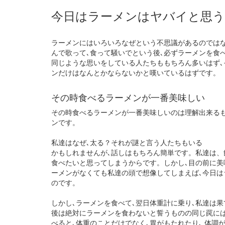
今日はラーメンはヤバイと思
ラーメンにはいろいろなぜという不思議があるのではな
んで歌って､食って騒いでという後､必ずラーメンを食
同じような思いをしている人たちももちろん多いはず､
ンだけはなんとかならないかと嘆いているはずです。
その時食べるラーメンが一番美味しい
その時食べるラーメンが一番美味しいのは理解出来る
ンです。
私達はなぜ､太る？それが謎と言う人たちもいる
かもしれませんが､話しはもちろん簡単です。私達は、
食べたいと思ってしまうからです。しかし､目の前に美
ーメンがなくても私達の頭で想像してしまえば､今日
のです。
しかし､ラーメンを食べて､翌日体重計に乗り､私達は
後は絶対にラーメンを食わないと誓うものの同じ罠に
べると､体重のことだけでなく､胃がもたれたり､ 体調