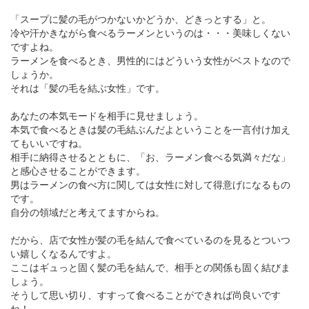
「スープに髪の毛がつかないかどうか、どきっとする」と。
冷や汗かきながら食べるラーメンというのは・・・美味しくない
ですよね。
ラーメンを食べるとき、男性的にはどういう女性がベストなので
しょうか。
それは「髪の毛を結ぶ女性」です。
あなたの本気モードを相手に見せましょう。
本気で食べるときは髪の毛結ぶんだよということを一言付け加え
てもいいですね。
相手に納得させるとともに、「お、ラーメン食べる気満々だな」
と感心させることができます。
男はラーメンの食べ方に関しては女性に対して得意げになるもの
です。
自分の領域だと考えてますからね。
だから、店で女性が髪の毛を結んで食べているのを見るとついつ
い嬉しくなるんですよ。
ここはギュっと固く髪の毛を結んで、相手との関係も固く結びま
しょう。
そうして思い切り、すすって食べることができれば尚良いです
ね！